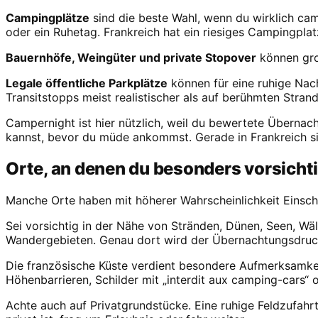
Campingplätze
sind die beste Wahl, wenn du wirklich ca
oder ein Ruhetag. Frankreich hat ein riesiges Campingpla
Bauernhöfe, Weingüter und private Stopover
können gro
Legale öffentliche Parkplätze
können für eine ruhige Nach
Transitstopps meist realistischer als auf berühmten Strand
Campernight ist hier nützlich, weil du bewertete Überna
kannst, bevor du müde ankommst. Gerade in Frankreich sin
Orte, an denen du besonders vorsichti
Manche Orte haben mit höherer Wahrscheinlichkeit Einschr
Sei vorsichtig in der Nähe von Stränden, Dünen, Seen, Wä
Wandergebieten. Genau dort wird der Übernachtungsdruck 
Die französische Küste verdient besondere Aufmerksamkei
Höhenbarrieren, Schilder mit „interdit aux camping-cars“
Achte auch auf Privatgrundstücke. Eine ruhige Feldzufahrt