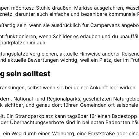
mpen möchtest: Stühle draußen, Markise ausgefahren, Wäsc
tznetz, darunter auch einfache und bezahlbare kommunale P
ßartig sein, wenn sie ausdrücklich für Campervans angebot
t funktionieren, wenn Schilder es erlauben und du unauffäll
parkplätzen im Juli.
chtungsplätze vergleichen, aktuelle Hinweise anderer Reis
d aktuelle Bewertungen wichtig, weil ein Platz, der im Früh
g sein solltest
änkungen, selbst wenn sie bei deiner Ankunft leer wirken.
ldern, National- und Regionalparks, geschützten Naturgebie
sichtbar, und genau dort führen Gemeinden oft saisonale K
t. Ein Strandparkplatz kann tagsüber für einen Badestopp 
 oder Übernachtungsverbote sind in beliebten Badeorten häu
, ein Weg durch einen Weinberg, eine Forststraße oder eine