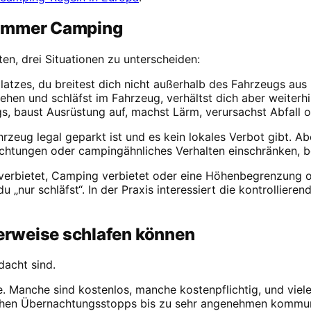
t immer Camping
en, drei Situationen zu unterscheiden:
atzes, du breitest dich nicht außerhalb des Fahrzeugs aus u
ehen und schläfst im Fahrzeug, verhältst dich aber weiterh
, baust Ausrüstung auf, machst Lärm, verursachst Abfall od
zeug legal geparkt ist und es kein lokales Verbot gibt. Aber
tungen oder campingähnliches Verhalten einschränken, be
erbietet, Camping verbietet oder eine Höhenbegrenzung ode
„nur schläfst“. In der Praxis interessiert die kontrollieren
erweise schlafen können
dacht sind.
e. Manche sind kostenlos, manche kostenpflichtig, und viel
nfachen Übernachtungsstopps bis zu sehr angenehmen kommu