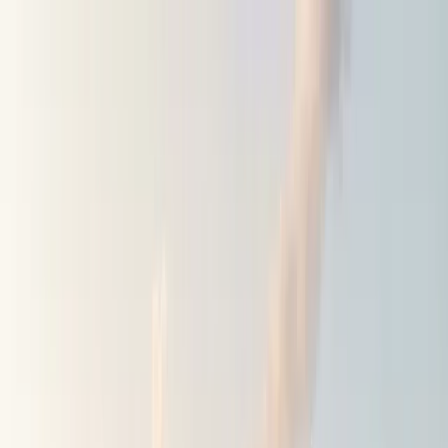
Startseite
Blog
Shop
DE
App holen
Finde großartige Orte zum
Übernachten.
Über 100.000 Campingplätze, Wildcamping-Spots und
Wohnmobilstellplätze, von echten Reisenden
hinzugefügt.
App kostenlos herunterladen
⭐⭐⭐⭐⭐
Bewertet 4.8 · 3.000+ Bewertungen