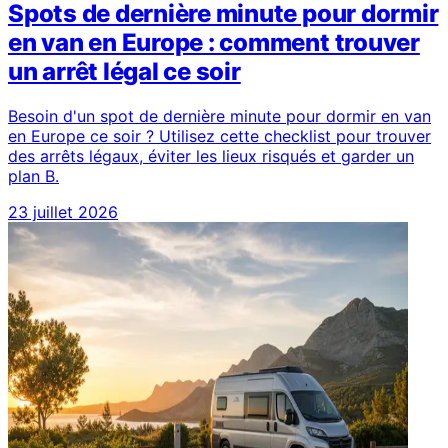
Spots de dernière minute pour dormir
en van en Europe : comment trouver
un arrêt légal ce soir
Besoin d'un spot de dernière minute pour dormir en van
en Europe ce soir ? Utilisez cette checklist pour trouver
des arrêts légaux, éviter les lieux risqués et garder un
plan B.
23 juillet 2026