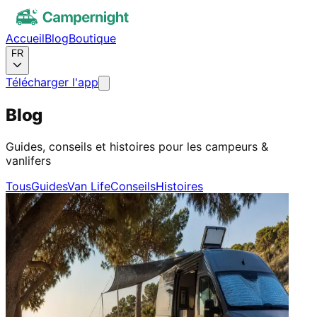
Accueil
Blog
Boutique
FR
Télécharger l'app
Blog
Guides, conseils et histoires pour les campeurs &
vanlifers
Tous
Guides
Van Life
Conseils
Histoires