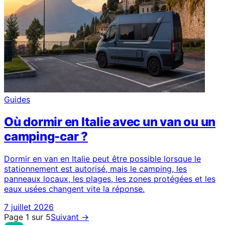
Guides
Où dormir en Italie avec un van ou un
camping-car ?
Dormir en van en Italie peut être possible lorsque le
stationnement est autorisé, mais le camping, les
panneaux locaux, les plages, les zones protégées et les
eaux usées changent vite la réponse.
7 juillet 2026
Page 1 sur 5
Suivant
→