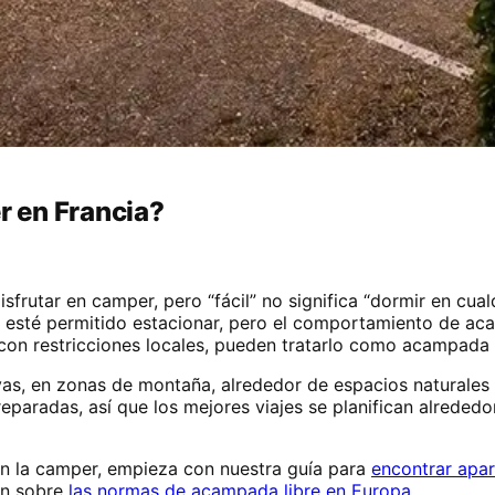
 en Francia?
sfrutar en camper, pero “fácil” no significa “dormir en cual
sté permitido estacionar, pero el comportamiento de acam
r con restricciones locales, pueden tratarlo como acampada
ayas, en zonas de montaña, alrededor de espacios naturales 
paradas, así que los mejores viajes se planifican alrededo
on la camper, empieza con nuestra guía para
encontrar apa
en sobre
las normas de acampada libre en Europa
.