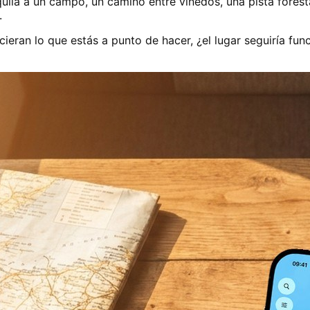
nquila a un campo, un camino entre viñedos, una pista fore
.
cieran lo que estás a punto de hacer, ¿el lugar seguiría fu