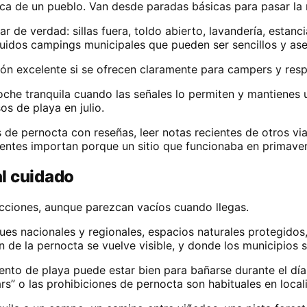
erca de un pueblo. Van desde paradas básicas para pasar l
de verdad: sillas fuera, toldo abierto, lavandería, estanci
uidos campings municipales que pueden ser sencillos y ase
n excelente si se ofrecen claramente para campers y respe
che tranquila cuando las señales lo permiten y mantienes un
 de playa en julio.
de pernocta con reseñas, leer notas recientes de otros vi
ientes importan porque un sitio que funcionaba en primaver
l cuidado
icciones, aunque parezcan vacíos cuando llegas.
ues nacionales y regionales, espacios naturales protegido
de la pernocta se vuelve visible, y donde los municipios s
nto de playa puede estar bien para bañarse durante el día
ars” o las prohibiciones de pernocta son habituales en loca