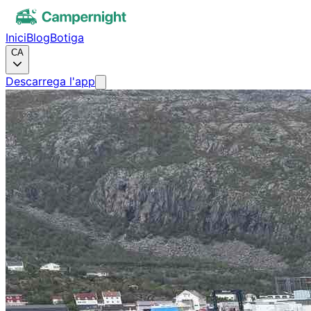
Inici
Blog
Botiga
CA
Descarrega l'app