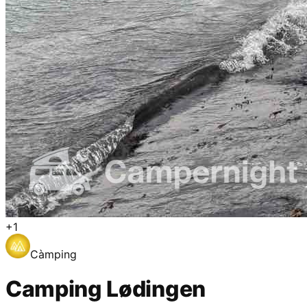
+
1
Càmping
Camping Lødingen