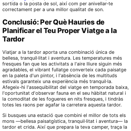
sortida o la posta de sol, així com per anivellar-te
correctament per a una millor qualitat de son.
Conclusió: Per Què Hauries de
Planificar el Teu Proper Viatge a la
Tardor
Viatjar a la tardor aporta una combinació única de
bellesa, tranquil·litat i aventura. Les temperatures més
fresques fan que les activitats a l'aire lliure siguin més
agradables, el vibrant fullatge converteix cada paisatge
en la paleta d'un pintor, i l'absència de les multituds
estivals garanteix una experiència més tranquil·la.
Afegeix-hi l'assequibilitat del viatge en temporada baixa,
l'oportunitat d'observar fauna en el seu hàbitat natural i
la comoditat de les fogueres en nits fresques, i tindràs
totes les raons per agafar la carretera aquesta tardor.
Si busques una estació que combini el millor de tots els
mons —bellesa paisatgística, tranquil·litat i aventura— la
tardor et crida. Així que prepara la teva camper, traça la