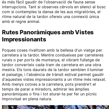
és més fàcil gaudir de l'observació de fauna sense
interrupcions. Tant si observes cérvols en silenci al bosc
com si contemples la dansa de les aus migratòries, el
ritme natural de la tardor ofereix una connexió única
amb el regne animal.
Rutes Panoràmiques amb Vistes
Impressionants
Poques coses rivalitzen amb la bellesa d'un viatge per
carretera a la tardor. Mentre condueixes per carreteres
rurals o per ports de muntanya, el vibrant fullatge de
tardor converteix cada tram de carretera en una obra
mestra. Els tons daurats de la tardor semblen il·luminar
el paisatge, i l'absència de trànsit estival permet gaudir
d'aquestes vistes impressionants a un ritme més relaxat.
Amb menys cotxes a la carretera, pots prendre't el
temps de parar a miradors, admirar les àmplies
panoràmiques o fins i tot aturar-te per fer un pícnic
improvisat en plena natura.