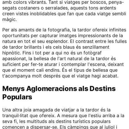
amb colors vibrants. Tant si viatges per boscos, penya-
segats costaners o serralades, aquests tons ardents
creen vistes inoblidables que fan que cada viatge sembli
màgic.
Per als amants de la fotografia, la tardor ofereix infinites
oportunitats per capturar imatges impressionants de la
natura en tot el seu esplendor. El contrast entre les fulles
de tardor brillants i els cels blaus és senzillament
hipnòtic. Fins i tot per a qui no és un fotògraf
apassionat, la bellesa de l'art natural de la tardor és
suficient per fer-te aturar i contemplar l'escena, deixant
que el moment cali endins. És el tipus de bellesa que
t'acompanya molt després que el viatge hagi acabat.
Menys Aglomeracions als Destins
Populars
Una altra joia amagada de viatjar a la tardor és la
tranquil·litat que ofereix. A mesura que l'estiu arriba a la
seva fi, les multituds als destins turístics populars
comencen a dispersar-se. Els càmpings que al juliol i