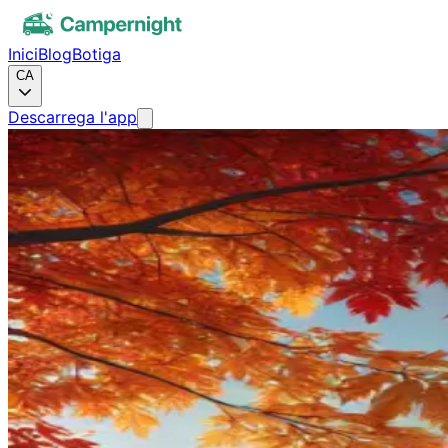
Inici
Blog
Botiga
CA
Descarrega l'app