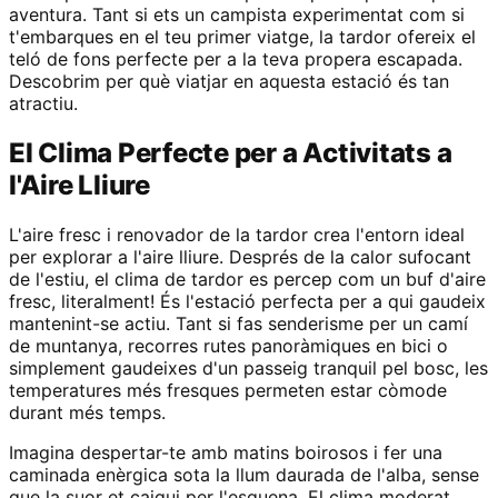
aventura. Tant si ets un campista experimentat com si
t'embarques en el teu primer viatge, la tardor ofereix el
teló de fons perfecte per a la teva propera escapada.
Descobrim per què viatjar en aquesta estació és tan
atractiu.
El Clima Perfecte per a Activitats a
l'Aire Lliure
L'aire fresc i renovador de la tardor crea l'entorn ideal
per explorar a l'aire lliure. Després de la calor sufocant
de l'estiu, el clima de tardor es percep com un buf d'aire
fresc, literalment! És l'estació perfecta per a qui gaudeix
mantenint-se actiu. Tant si fas senderisme per un camí
de muntanya, recorres rutes panoràmiques en bici o
simplement gaudeixes d'un passeig tranquil pel bosc, les
temperatures més fresques permeten estar còmode
durant més temps.
Imagina despertar-te amb matins boirosos i fer una
caminada enèrgica sota la llum daurada de l'alba, sense
que la suor et caigui per l'esquena. El clima moderat