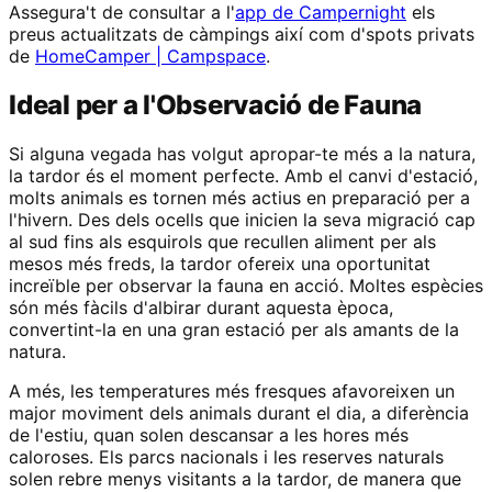
Assegura't de consultar a l'
app de Campernight
els
preus actualitzats de càmpings així com d'spots privats
de
HomeCamper | Campspace
.
Ideal per a l'Observació de Fauna
Si alguna vegada has volgut apropar-te més a la natura,
la tardor és el moment perfecte. Amb el canvi d'estació,
molts animals es tornen més actius en preparació per a
l'hivern. Des dels ocells que inicien la seva migració cap
al sud fins als esquirols que recullen aliment per als
mesos més freds, la tardor ofereix una oportunitat
increïble per observar la fauna en acció. Moltes espècies
són més fàcils d'albirar durant aquesta època,
convertint-la en una gran estació per als amants de la
natura.
A més, les temperatures més fresques afavoreixen un
major moviment dels animals durant el dia, a diferència
de l'estiu, quan solen descansar a les hores més
caloroses. Els parcs nacionals i les reserves naturals
solen rebre menys visitants a la tardor, de manera que