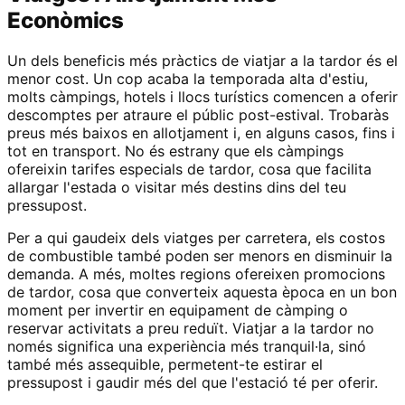
Econòmics
Un dels beneficis més pràctics de viatjar a la tardor és el
menor cost. Un cop acaba la temporada alta d'estiu,
molts càmpings, hotels i llocs turístics comencen a oferir
descomptes per atraure el públic post-estival. Trobaràs
preus més baixos en allotjament i, en alguns casos, fins i
tot en transport. No és estrany que els càmpings
ofereixin tarifes especials de tardor, cosa que facilita
allargar l'estada o visitar més destins dins del teu
pressupost.
Per a qui gaudeix dels viatges per carretera, els costos
de combustible també poden ser menors en disminuir la
demanda. A més, moltes regions ofereixen promocions
de tardor, cosa que converteix aquesta època en un bon
moment per invertir en equipament de càmping o
reservar activitats a preu reduït. Viatjar a la tardor no
només significa una experiència més tranquil·la, sinó
també més assequible, permetent-te estirar el
pressupost i gaudir més del que l'estació té per oferir.