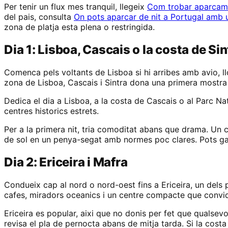
Per tenir un flux mes tranquil, llegeix
Com trobar aparcam
del pais, consulta
On pots aparcar de nit a Portugal amb
zona de platja esta plena o restringida.
Dia 1: Lisboa, Cascais o la costa de Sin
Comenca pels voltants de Lisboa si hi arribes amb avio, ll
zona de Lisboa, Cascais i Sintra dona una primera mostra p
Dedica el dia a Lisboa, a la costa de Cascais o al Parc Na
centres historics estrets.
Per a la primera nit, tria comoditat abans que drama. U
de sol en un penya-segat amb normes poc clares. Pots gaudi
Dia 2: Ericeira i Mafra
Condueix cap al nord o nord-oest fins a Ericeira, un dels 
cafes, miradors oceanics i un centre compacte que convid
Ericeira es popular, aixi que no donis per fet que qualsevo
revisa el pla de pernocta abans de mitja tarda. Si la costa