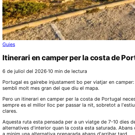
Guies
Itinerari en camper per la costa de Por
6 de juliol del 2026
·
10 min de lectura
Portugal es gairebe injustament bo per viatjar en camper: 
sembli molt mes gran del que diu el mapa.
Pero un itinerari en camper per la costa de Portugal necess
sempre es el millor lloc per passar la nit, sobretot a l'es
clares.
Aquesta ruta esta pensada per a un viatge de 7-10 dies de
alternatives d'interior quan la costa esta saturada. Aban
a minim una alternativa preparada abans d'arribar tard.