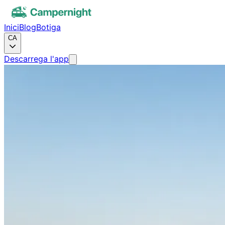
Inici
Blog
Botiga
CA
Descarrega l'app