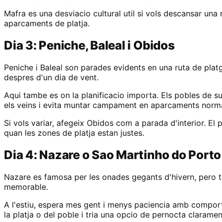
Mafra es una desviacio cultural util si vols descansar una 
aparcaments de platja.
Dia 3: Peniche, Baleal i Obidos
Peniche i Baleal son parades evidents en una ruta de platg
despres d'un dia de vent.
Aqui tambe es on la planificacio importa. Els pobles de sur
els veins i evita muntar campament en aparcaments norma
Si vols variar, afegeix Obidos com a parada d'interior. El p
quan les zones de platja estan justes.
Dia 4: Nazare o Sao Martinho do Porto
Nazare es famosa per les onades gegants d'hivern, pero ta
memorable.
A l'estiu, espera mes gent i menys paciencia amb comport
la platja o del poble i tria una opcio de pernocta claram