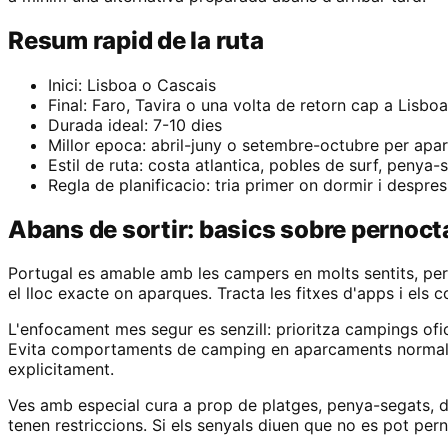
Resum rapid de la ruta
Inici: Lisboa o Cascais
Final: Faro, Tavira o una volta de retorn cap a Lisboa
Durada ideal: 7-10 dies
Millor epoca: abril-juny o setembre-octubre per apar
Estil de ruta: costa atlantica, pobles de surf, penya-s
Regla de planificacio: tria primer on dormir i despres
Abans de sortir: basics sobre pernoct
Portugal es amable amb les campers en molts sentits, pero
el lloc exacte on aparques. Tracta les fitxes d'apps i els 
L'enfocament mes segur es senzill: prioritza campings of
Evita comportaments de camping en aparcaments normals: re
explicitament.
Ves amb especial cura a prop de platges, penya-segats, du
tenen restriccions. Si els senyals diuen que no es pot pe