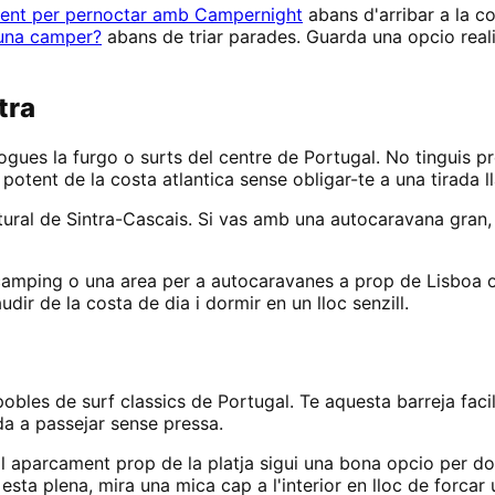
ent per pernoctar amb Campernight
abans d'arribar a la co
 una camper?
abans de triar parades. Guarda una opcio realist
tra
ogues la furgo o surts del centre de Portugal. No tinguis pr
otent de la costa atlantica sense obligar-te a una tirada ll
tural de Sintra-Cascais. Si vas amb una autocaravana gran, 
n camping o una area per a autocaravanes a prop de Lisboa
r de la costa de dia i dormir en un lloc senzill.
pobles de surf classics de Portugal. Te aquesta barreja fac
a a passejar sense pressa.
l aparcament prop de la platja sigui una bona opcio per dormi
 esta plena, mira una mica cap a l'interior en lloc de forcar