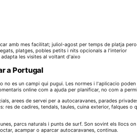
car amb mes facilitat; juliol-agost per temps de platja pe
egats, platges, pobles petits i nits opcionals a l'interior
 adapta les visites al voltant d'aixo
ar a Portugal
 no es un campi qui pugui. Les normes i l'aplicacio poden v
comentaris online com a ajuda per planificar, no com a permi
icials, arees de servei per a autocaravanes, parades priv
s de cadires, tendals, taules, cuina exterior, falques o que
nes, parcs naturals i punts de surf. Son sovint els llocs o
rnoctar, acampar o aparcar autocaravanes, continua.